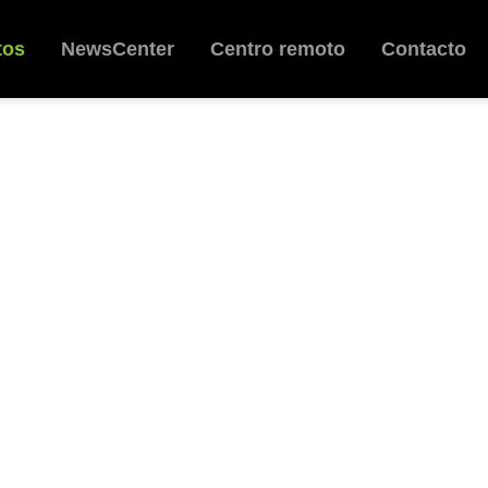
tos
NewsCenter
Centro remoto
Contacto
Eventos
Consola
asonido
EL INFORME
Portátil
Noticias
Veterinaria