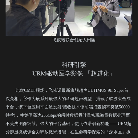
飞依诺联合创始人田园
科研引擎
URM驱动医学影像 「超进化」
此次CMEF现场，飞依诺最新旗舰超声ULTIMUS 9E Super首
次亮相，它作为该系列最强大的科研超声机型，搭载了软波束合成
平台，该平台应用平面波发射/接收技术使前端扫查帧率突破50000
帧/秒，并凭借高达256Gbps的瞬时数据吞吐量实现海量数据处理而
不丢失图像细节。强大的平台基础，使飞依诺创新功能——URM超
分辨显微成像全力释放微米潜能，在生命科学探索的「深水区」掀