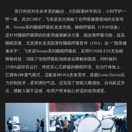
医疗科技对生命本质的触达，大到探索科学前沿，小到守护一
呼一吸。此次CMEF，飞依诺首次揭秘了在呼吸健康领域的全新布
局，Stream系列睡眠呼吸机首发亮相。
睡眠呼吸机（CPAP设备），
是针对睡眠呼吸障碍的家用健康解决方案，能改善呼吸功能，提高
睡眠质量，尤其擅长攻克阻塞性睡眠呼吸暂停（OSA）这一"隐形健
康杀手"。
飞依诺Stream系列睡眠呼吸机，采用FOAMLESS无泡棉
降噪科技，消除了传统呼吸机泡棉老化降解的隐患，同时做到
27dBA超轻音运行，缔造安心又静谧的睡眠环境。
在治疗体验上，
它拥有6种通气模式，适配各种OSA患者需求，搭载Event-Driven压
力控制技术，柔和调控气流。还实现了智能入睡感知，自动延迟升
压，缓解入睡不适感，给用户带来贴心舒适的使用感受。