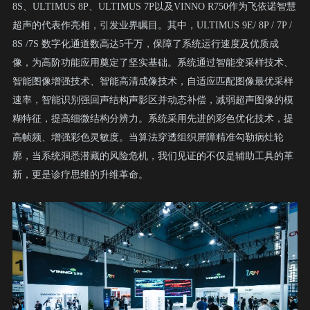
8S、
ULTIMUS 8P、
ULTIMUS 7P以及VINNO R750作为飞依诺智慧
超声的代表作亮相，引发业界瞩目。其中，
ULTIMUS 9E/ 8P /
7P /
8S /7S 数字化通道数高达5千万，保障了系统运行速度及优质成
像，为高阶功能应用奠定了坚实基础。系统通过智能变采样技术、
智能图像增强技术、智能高清成像技术，自适应匹配图像最优采样
速率，智能识别强回声结构声影区并动态补偿，减弱超声图像的模
糊特征，提高细微结构分辨力。系统采用先进的彩色优化技术，提
高帧频、增强彩色灵敏度。
当算法穿透组织屏障精准勾勒病灶轮
廓，当系统洞悉潜藏的风险危机，我们见证的不仅是辅助工具的革
新，更是诊疗思维的升维革命。