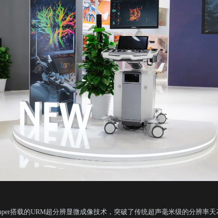
9E Super搭载的URM超分辨显微成像技术，突破了传统超声毫米级的分辨率