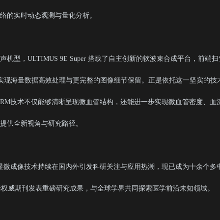
络的实时动态观测与量化分析。
型，ULTIMUS 9E Super 搭载了自主创新的软波束合成平台，前端扫
吐量，实现海量数据高效处理与更完整的图像细节保留。正是依托这一坚实的技
URM技术不仅能够清晰呈现微血管结构，还能进一步实现微血管密度、血
提供全新视角与研究路径。
辨显微成像技术持续在国内外引发科研关注与应用热潮，现已成为十余个多
y等国际权威期刊发表重磅研究成果，与全球学界共同探索医学前沿未知领域。