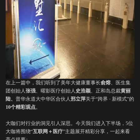
在上一篇中，我们听到了美年大健康董事长
俞熔
、医生集
团创始人
张强
、曜影医疗创始人
史浩颖
、正和岛总裁
黄丽
陆、
普华永道大中华区合伙人
邢立萍
关于“跨界 · 新模式”的
10个精彩观点
。
大咖们对行业的洞见引人深思。今天我们进入下半场，5位
大咖将围绕“
互联网＋医疗
”主题展开精彩分享，一起来看
亮点提要↓