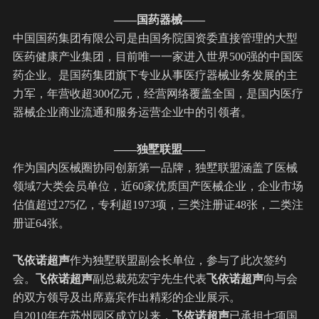
——
国药器械
——
中国国药集团有限公司是由国务院国资委直接管理的大型
医药健康产业集团，目前唯一一家进入世界500强的中国医
药企业。是国药集团旗下专业从事医疗器械业务发展的主
力军，年营收超300亿元，经营网络覆盖全国，是国内医疗
器械企业商业流通和服务运营企业中的引领者。
——独墅联盟——
作为国内医械圈协同创新第一品牌，独墅联盟涵盖了医械
领域7大类会员单位，近60家优质国产医械企业，企业市场
估值超过275亿，专利超1973项，三类注册证48张，二类注
册证64张。
飞依诺
超声
作为独墅联盟副会长单位，参与了此次签约
会。
飞依诺
超声
副总裁苑宏宇先生代表
飞依诺超声
向与会
的双方领导及出席嘉宾作出精彩的企业展示。
自2010年在苏州园区成立以来，
飞依诺超声
已承担七项国