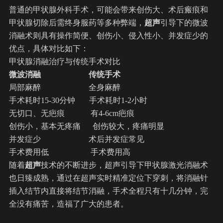
普通的甲状腺外科手术，可能会带来创伤大、术后瘢痕和
甲状腺切除后需终身服药等多种弊端，
超声
引导下的微波
消融术则具有操作简便、创伤小、侵入性小、并发症少的
优点，具体对比如下：
甲状腺消融治疗与传统手术对比
微波消融
传统手术
局部麻醉 全身麻醉
手术耗时15-30分钟 手术耗时1-2小时
无切口、无疤痕 有4-6cm疤痕
创伤小，基本无疼痛 创伤较大，疼痛明显
并发症少 术后并发症常见
手术费用低 手术费用高
随着
超声
技术的不断进步，超声引导下甲状腺激光消融术
也日臻成熟，通过在超声实时精准定位下穿刺，将消融针
插入结节内直接将结节消融，手术全程只有十几分钟，完
全没有痛苦，造福了广大的患者。