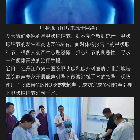
甲状腺（图片来源于网络）
今天我们要说的是甲状腺结节。据不完全数据统计，甲状
腺结节的发生率高达75%左右。面对体检报告上的甲状腺
结节，很多人会产生心理恐慌，担心结节的良恶性，寻求
一种便捷高效的治疗手段。
近日，牡丹江市第一医院甲状腺乳腺外科邀请了北京地坛
医院
超声
专家开展
超声
引导下微波消融手术的指导，现场
使用了
飞依诺
VINNO 6
便携超声
，成功完成多例超声引导
下甲状腺结节消融手术。