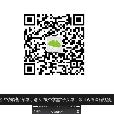
底部
“杏聆荟”
菜单，进入
“银杏学堂”
子菜单，即可观看课程视频